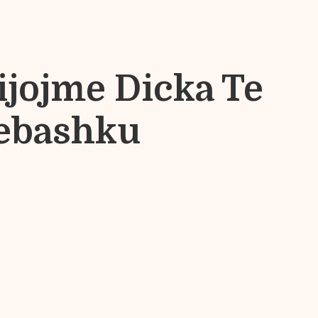
ijojme Dicka Te
ebashku