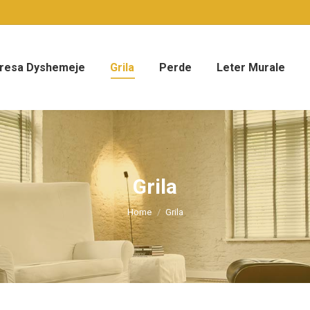
resa Dyshemeje
Grila
Perde
Leter Murale
Grila
You are here:
Home
Grila