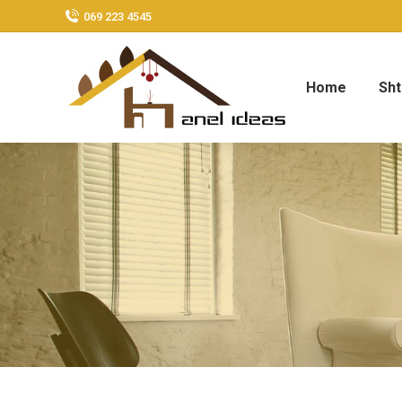
069 223 4545
Home
Sht