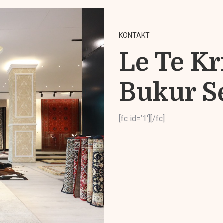
KONTAKT
Le Te Kr
Bukur S
[fc id=’1′][/fc]